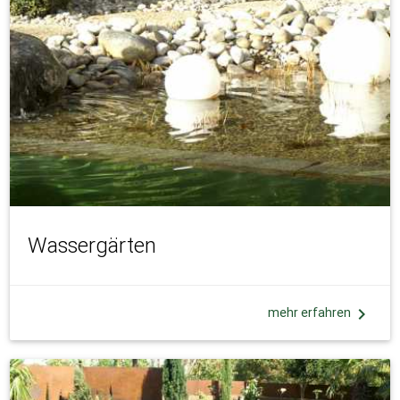
Wassergärten
chevron_right
mehr erfahren