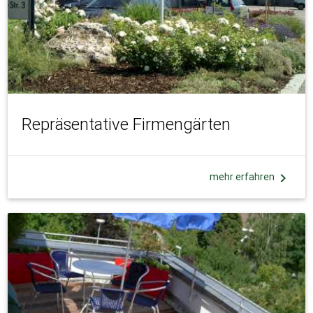
Repräsentative Firmengärten
chevron_right
mehr erfahren