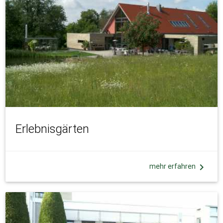
Erlebnisgärten
chevron_right
mehr erfahren