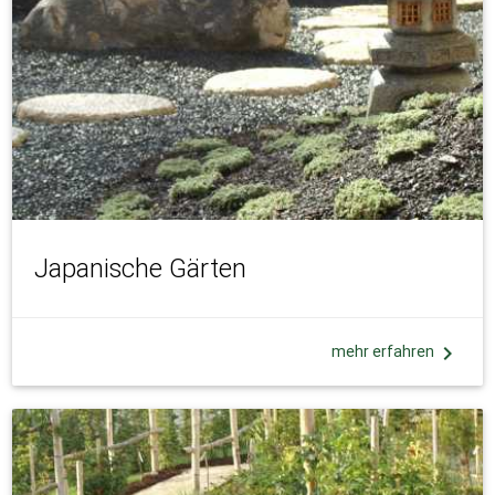
Japanische Gärten
chevron_right
mehr erfahren