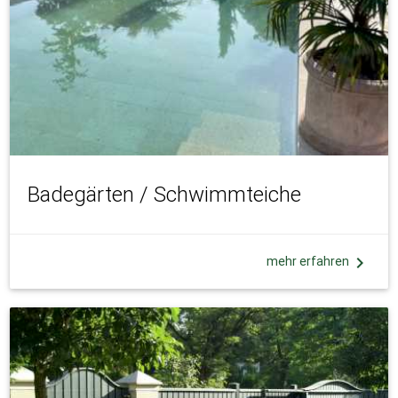
Badegärten / Schwimmteiche
chevron_right
mehr erfahren