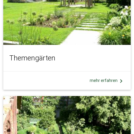
Themengärten
chevron_right
mehr erfahren