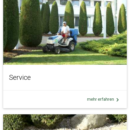
Service
chevron_right
mehr erfahren