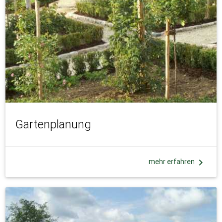
Gartenplanung
chevron_right
mehr erfahren