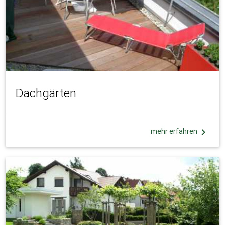
Dachgärten
chevron_right
mehr erfahren